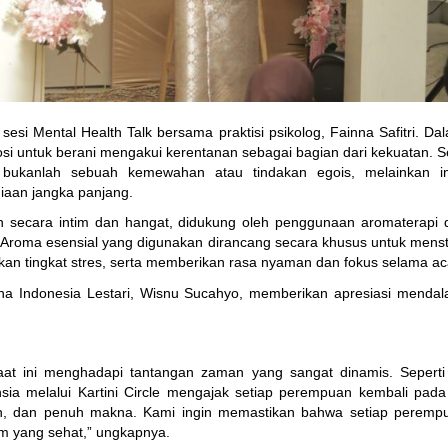
sesi Mental Health Talk bersama praktisi psikolog, Fainna Safitri. Dala
si untuk berani mengakui kerentanan sebagai bagian dari kekuatan. S
e) bukanlah sebuah kemewahan atau tindakan egois, melainkan in
giaan jangka panjang.
 secara intim dan hangat, didukung oleh penggunaan aromaterapi dar
roma esensial yang digunakan dirancang secara khusus untuk menstim
n tingkat stres, serta memberikan rasa nyaman dan fokus selama ac
na Indonesia Lestari, Wisnu Sucahyo, memberikan apresiasi mendala
at ini menghadapi tantangan zaman yang sangat dinamis. Seperti 
sia melalui Kartini Circle mengajak setiap perempuan kembali pada 
uh, dan penuh makna. Kami ingin memastikan bahwa setiap peremp
em yang sehat,” ungkapnya.