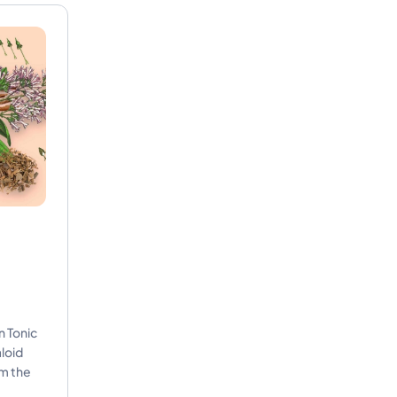
n Tonic
aloid
m the