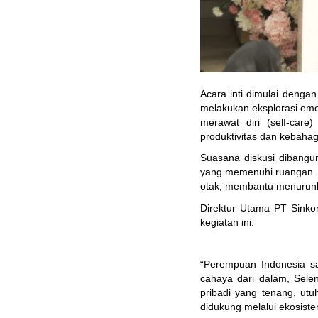
Acara inti dimulai dengan 
melakukan eksplorasi emo
merawat diri (self-car
produktivitas dan kebaha
Suasana diskusi dibangun
yang memenuhi ruangan. A
otak, membantu menurunka
Direktur Utama PT Sinko
kegiatan ini.
“Perempuan Indonesia sa
cahaya dari dalam, Selen
pribadi yang tenang, ut
didukung melalui ekosist