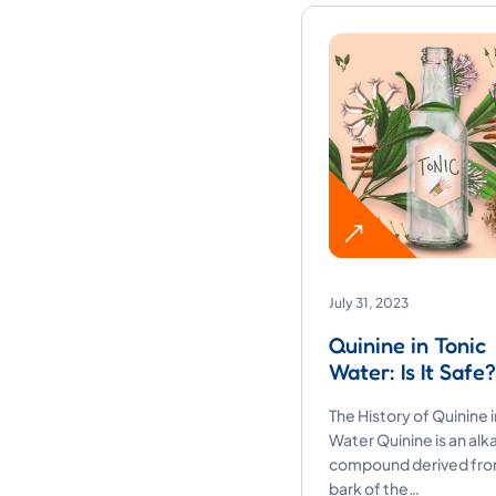
July 31, 2023
Quinine in Tonic
Water: Is It Safe?
The History of Quinine i
Water Quinine is an alk
compound derived fro
bark of the…