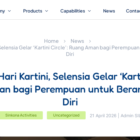
ny
Products
Capabilities
News
Contac
Home
News
 Selensia Gelar ‘Kartini Circle’: Ruang Aman bagi Perempua
Diri
ri Kartini, Selensia Gelar ‘Karti
n bagi Perempuan untuk Bera
Diri
Sinkona Activities
Uncategorized
21 April 2026 | Admin SI