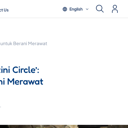
English
t Us
n untuk Berani Merawat
ni Circle’:
ni Merawat
L